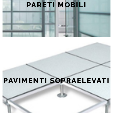
PARETI MOBILI
Pareti in vetro, in truciolare e attrezzate
Scopri di più
PAVIMENTI SOPRAELEVATI
Pavimenti sopraelevati per interno e per esterno