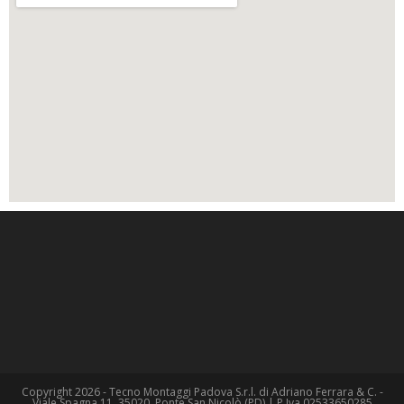
Copyright 2026 - Tecno Montaggi Padova S.r.l. di Adriano Ferrara & C. -
Viale Spagna 11, 35020, Ponte San Nicolò (PD) | P.Iva 02533650285